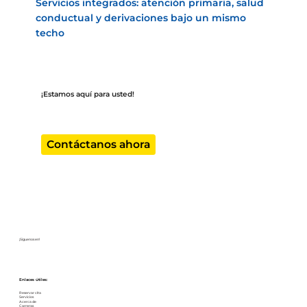
Servicios integrados: atención primaria, salud
conductual y derivaciones bajo un mismo
techo
¡Estamos aquí para usted!
En la Clínica Hispana HAPPI, no eres solo un paciente, eres parte de nuestra familia. Agenda tu cita hoy mismo y disfruta de una atención
médica a tu medida.
Contáctanos ahora
¡Siguenos en!
Enlaces útiles:
Reservar cita
Servicios
Acerca de
Carreras