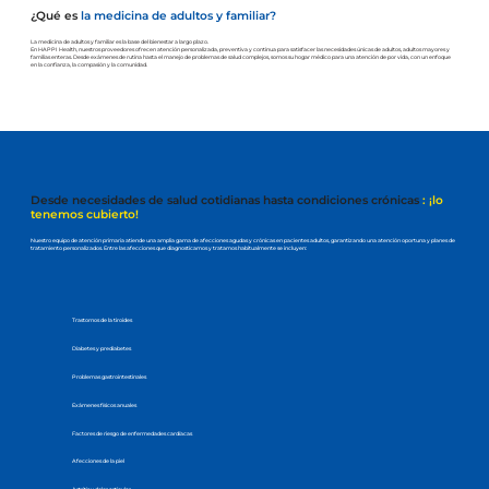
¿Qué es
la medicina de adultos y familiar?
La medicina de adultos y familiar es la base del bienestar a largo plazo.
En HAPPI Health, nuestros proveedores ofrecen atención personalizada, preventiva y continua para satisfacer las necesidades únicas de adultos, adultos mayores y
familias enteras. Desde exámenes de rutina hasta el manejo de problemas de salud complejos, somos su hogar médico para una atención de por vida, con un enfoque
en la confianza, la compasión y la comunidad.
Desde necesidades de salud cotidianas hasta condiciones crónicas
: ¡lo
tenemos cubierto!
Nuestro equipo de atención primaria atiende una amplia gama de afecciones agudas y crónicas en pacientes adultos, garantizando una atención oportuna y planes de
tratamiento personalizados. Entre las afecciones que diagnosticamos y tratamos habitualmente se incluyen:
Trastornos de la tiroides
Diabetes y prediabetes
Problemas gastrointestinales
Exámenes físicos anuales
Factores de riesgo de enfermedades cardíacas
Afecciones de la piel