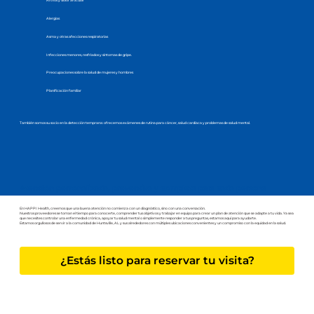
Artritis y dolor articular
Alergias
Asma y otras afecciones respiratorias
Infecciones menores, resfriados y síntomas de gripe.
Preocupaciones sobre la salud de mujeres y hombres
Planificación familiar
También somos su socio en la detección temprana: ofrecemos exámenes de rutina para cáncer, salud cardíaca y problemas de salud mental.
Atención personalizada, preventiva y completa para cada persona
En HAPPI Health, creemos que una buena atención no comienza con un diagnóstico, sino con una conversación.
Nuestros proveedores se toman el tiempo para conocerte, comprender tus objetivos y trabajar en equipo para crear un plan de atención que se adapte a tu vida. Ya sea
que necesites controlar una enfermedad crónica, apoyar tu salud mental o simplemente responder a tus preguntas, estamos aquí para ayudarte.
Estamos orgullosos de servir a la comunidad de Huntsville, AL y sus alrededores con múltiples ubicaciones convenientes y un compromiso con la equidad en la salud.
¿Estás listo para reservar tu visita?