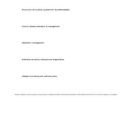
Promoción de la salud y prevención de enfermedades
Chronic disease evaluation & management
Medication management
Exámenes de salud y evaluaciones diagnósticas
Lifestyle counseling and wellness plans
Nuestro objetivo es ser su primera opción para cualquier problema de salud, brindando continuidad de atención en un entorno seguro y acogedor.