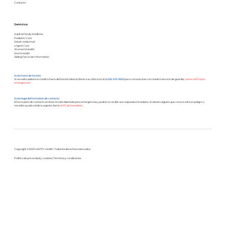
Contacto
Servicios:
Adult & Family Medicine
Pediatric Care
Salud conductual
Urgent Care
Women’s Health
Men’s Health
Sliding Fee Scale Information
Aviso fuera de horario:
Si necesita asistencia médica fuera del horario laboral, llame a su clínica local al
256-519-3650
para comunicarse con nuestro servicio de guardia.
Llame al 911 para
emergencias.
Aviso legal del formulario de contacto
El formulario de contacto en línea no está diseñado para emergencias y podría no recibir una respuesta inmediata. Si usted o alguien que conoce está en peligro o
necesita ayuda médica urgente, llame
al 911 de inmediato.
Copyright ©2025 HAPPI Health. Todos los derechos reservados.
Política de privacidad y cookies
|
Términos y condiciones