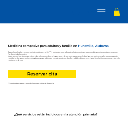
Iniciar sesión
Medicina compasiva para adultos y familia en
Huntsville, Alabama
Su viaje hacia la salud merece un socio de confianza, y en HAPPI Health, estamos orgullosos de brindar atención primaria accesible y de alta calidad para personas y
familias de todas las edades.
Ya sea que esté lidiando con una enfermedad crónica, necesite un chequeo anual o simplemente busque un profesional que realmente lo escuche, nuestro equipo de
medicina familiar y para adultos está aquí para apoyar su bienestar en cada paso del camino. Con múltiples ubicaciones en Huntsville, le facilitamos el acceso a atención
médica cerca de casa.
Reservar cita
*Citas disponibles para el mismo día. ¡Se aceptan visitas sin cita previa!
¿Qué servicios están incluidos en la atención primaria?
Los servicios de atención primaria en HAPPI Health incluyen una amplia gama de apoyo para la salud y el bienestar, diseñados para promover una
vida sana, detectar problemas a tiempo y coordinar la atención continua. Nuestros pacientes suelen acudir a nosotros para: